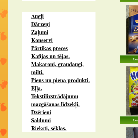
Augļi
Dārzeņi
Zaļumi
Konservi
Pārtikas preces
Kafijas un tējas.
Cen
Makaroni, graudaugi,
milti.
Piens un piena produkti.
Eļļa.
Tekstilizstrādājumu
mazgāšanas līdzekļi.
Dzērieni
Saldumi
Cen
Rieksti, sēklas.