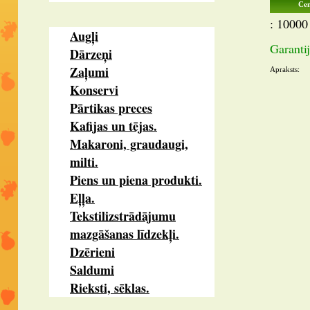
Cen
: 10000 
Augļi
Garantij
Dārzeņi
Zaļumi
Apraksts:
Konservi
Pārtikas preces
Kafijas un tējas.
Makaroni, graudaugi,
milti.
Piens un piena produkti.
Eļļa.
Tekstilizstrādājumu
mazgāšanas līdzekļi.
Dzērieni
Saldumi
Rieksti, sēklas.