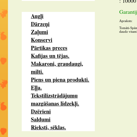
: 10000
Garantij
Augļi
Apraksts:
Dārzeņi
Tomāti-Spāni
Zaļumi
daudz vitamī
Konservi
Pārtikas preces
Kafijas un tējas.
Makaroni, graudaugi,
milti.
Piens un piena produkti.
Eļļa.
Tekstilizstrādājumu
mazgāšanas līdzekļi.
Dzērieni
Saldumi
Rieksti, sēklas.