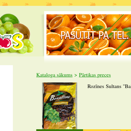
Kataloga sākums
>
Pārtikas preces
Rozīnes Sultans "Ba