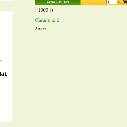
Cena: 0.84 (Ls/)
()
: 1000 ()
Garantija: 0
Apraksts:
,
kti.