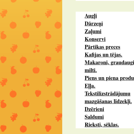
Augļi
Dārzeņi
Zaļumi
Konservi
Pārtikas preces
Kafijas un tējas.
Makaroni, graudaugi
milti.
Piens un piena produ
Eļļa.
Tekstilizstrādājumu
mazgāšanas līdzekļi.
Dzērieni
Saldumi
Rieksti, sēklas.