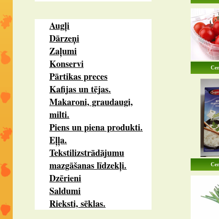
Augļi
Dārzeņi
Zaļumi
Konservi
Cen
Pārtikas preces
Kafijas un tējas.
Makaroni, graudaugi,
milti.
Piens un piena produkti.
Eļļa.
Tekstilizstrādājumu
mazgāšanas līdzekļi.
Cen
Dzērieni
Saldumi
Rieksti, sēklas.