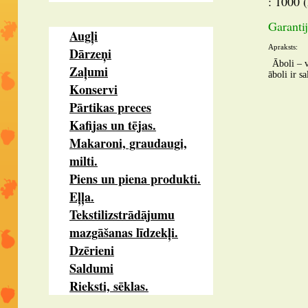
: 1000 
Garantij
Augļi
Apraksts:
Dārzeņi
Āboli – v
Zaļumi
āboli ir s
Konservi
Pārtikas preces
Kafijas un tējas.
Makaroni, graudaugi,
milti.
Piens un piena produkti.
Eļļa.
Tekstilizstrādājumu
mazgāšanas līdzekļi.
Dzērieni
Saldumi
Rieksti, sēklas.