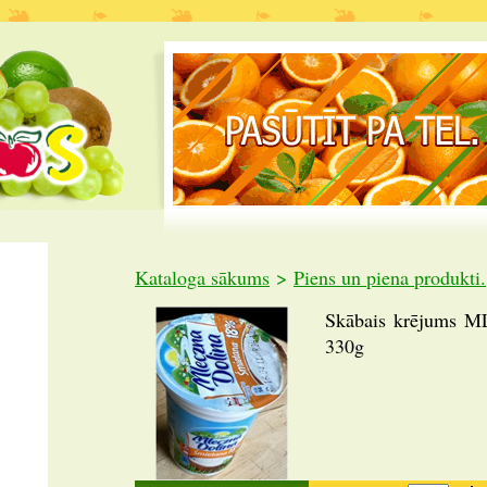
Kataloga sākums
>
Piens un piena produkti.
Skābais krējums
330g