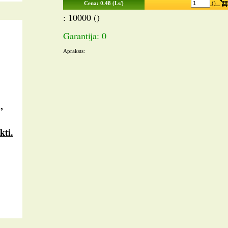
Cena: 0.48 (Ls/)
()
: 10000 ()
Garantija: 0
Apraksts:
,
kti.