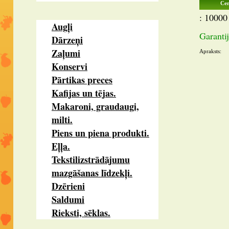
Cen
: 10000 
Augļi
Garantij
Dārzeņi
Zaļumi
Apraksts:
Konservi
Pārtikas preces
Kafijas un tējas.
Makaroni, graudaugi,
milti.
Piens un piena produkti.
Eļļa.
Tekstilizstrādājumu
mazgāšanas līdzekļi.
Dzērieni
Saldumi
Rieksti, sēklas.