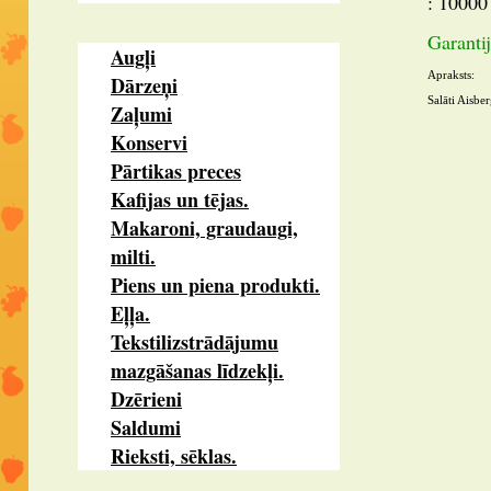
: 10000 
Garantij
Augļi
Apraksts:
Dārzeņi
Salāti Aisbe
Zaļumi
Konservi
Pārtikas preces
Kafijas un tējas.
Makaroni, graudaugi,
milti.
Piens un piena produkti.
Eļļa.
Tekstilizstrādājumu
mazgāšanas līdzekļi.
Dzērieni
Saldumi
Rieksti, sēklas.