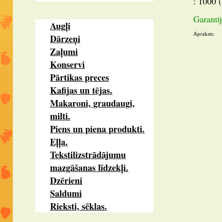
: 1000 
Garantij
Augļi
Apraksts:
Dārzeņi
Zaļumi
Konservi
Pārtikas preces
Kafijas un tējas.
Makaroni, graudaugi,
milti.
Piens un piena produkti.
Eļļa.
Tekstilizstrādājumu
mazgāšanas līdzekļi.
Dzērieni
Saldumi
Rieksti, sēklas.