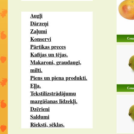
Augļi
Dārzeņi
Zaļumi
Konservi
Cena
Pārtikas preces
Kafijas un tējas.
Makaroni, graudaugi,
milti.
Piens un piena produkti.
Eļļa.
Cena
Tekstilizstrādājumu
mazgāšanas līdzekļi.
Dzērieni
Saldumi
Rieksti, sēklas.