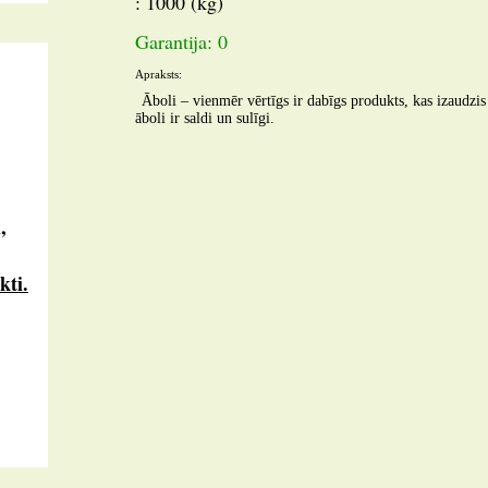
: 1000 (kg)
Garantija: 0
Apraksts:
Āboli – vienmēr vērtīgs ir dabīgs produkts, kas izaudzis
āboli ir saldi un sulīgi.
,
kti.