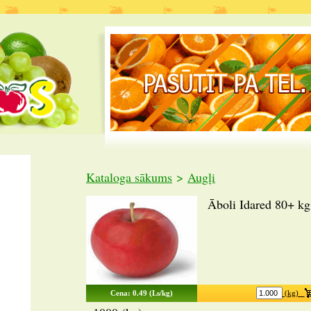
Kataloga sākums
>
Augļi
Āboli Idared 80+ kg
Cena: 0.49 (Ls/kg)
(kg)