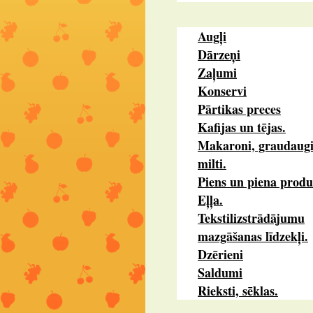
Augļi
Dārzeņi
Zaļumi
Konservi
Pārtikas preces
Kafijas un tējas.
Makaroni, graudaugi
milti.
Piens un piena produ
Eļļa.
Tekstilizstrādājumu
mazgāšanas līdzekļi.
Dzērieni
Saldumi
Rieksti, sēklas.